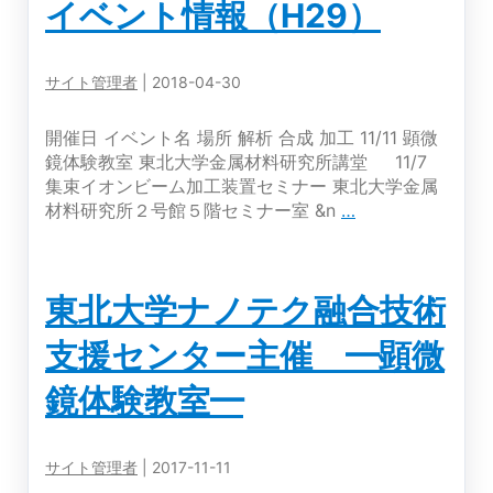
イベント情報（H29）
サイト管理者
|
2018-04-30
開催日 イベント名 場所 解析 合成 加工 11/11 顕微
鏡体験教室 東北大学金属材料研究所講堂 11/7
集束イオンビーム加工装置セミナー 東北大学金属
イ
材料研究所２号館５階セミナー室 &n
…
ベ
ン
ト
東北大学ナノテク融合技術
情
報
支援センター主催 ━顕微
（H29）
鏡体験教室━
サイト管理者
|
2017-11-11