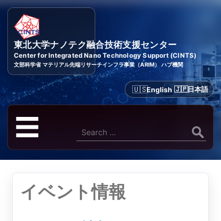
東北大学ナノテク融合技術支援センター
Center for Integrated Nano Technology Support (CINTS)
文部科学省 マテリアル先端リサーチインフラ事業（ARIM） ハブ機関
日本語
English
メ
☰
ニ
Search
for:
ュ
ー
イベント情報