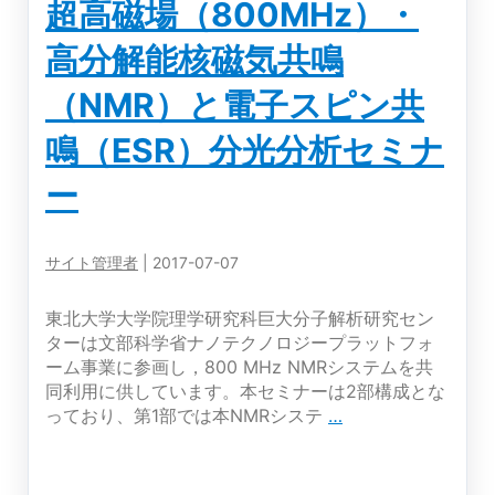
超高磁場（800MHz）・
分
析・
高分解能核磁気共鳴
ICP
発
（NMR）と電子スピン共
光
分
鳴（ESR）分光分析セミナ
析
＆
ー
総
合
技
サイト管理者
|
2017-07-07
術
部
東北大学大学院理学研究科巨大分子解析研究セン
の
ターは文部科学省ナノテクノロジープラットフォ
研
ーム事業に参画し，800 MHz NMRシステムを共
究
同利用に供しています。本セミナーは2部構成とな
支
超
っており、第1部では本NMRシステ
…
援
高
紹
磁
介
場
セ