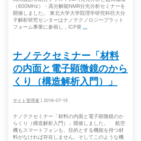
ン
（800MHz）・高分解能NMR分光分析セミナーを
タ
開催しました。 東北大学大学院理学研究科巨大分
ー
子解析研究センターはナノテクノロジープラット
主
高
フォーム事業に参画し，ICP発
…
催
周
━
波
顕
誘
微
ナノテクセミナー「材料
導
鏡
結
体
の内面と電子顕微鏡のから
合
験
プ
教
くり（構造解析入門）」
ラ
室
ズ
━
マ
サイト管理者
|
2016-07-15
(ICP)
発
光
ナノテクセミナー「材料の内面と電子顕微鏡のか
分
らくり（構造解析入門）」開催しました。 航空
析
機もスマートフォンも、目的とする機能を持つ材
と
料がなければ存在しません。そしてこのような機