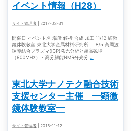
イベント情報（H28）
（800MHz）・
ミ
高
ナ
分
ー
サイト管理者
|
2017-03-31
解
能
核
開催日 イベント名 場所 解析 合成 加工 11/12 顕微
磁
鏡体験教室 東北大学金属材料研究所 8/5 高周波
気
誘導結合プラズマ(ICP)発光分析と超高磁場
共
イ
（800MHz）・高分解能NMR分光分
…
鳴
ベ
（NMR）
ン
と
ト
東北大学ナノテク融合技術
電
情
子
報
支援センター主催 ━顕微
ス
（H28）
ピ
鏡体験教室━
ン
共
鳴
サイト管理者
|
2016-11-12
（ESR）