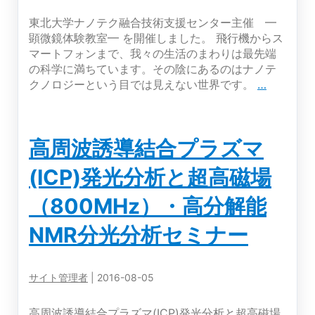
分
光
東北大学ナノテク融合技術支援センター主催 ━
分
顕微鏡体験教室━ を開催しました。 飛行機からス
析
マートフォンまで、我々の生活のまわりは最先端
セ
の科学に満ちています。その陰にあるのはナノテ
ミ
東
クノロジーという目では見えない世界です。
…
ナ
北
ー
大
学
高周波誘導結合プラズマ
ナ
ノ
(ICP)発光分析と超高磁場
テ
ク
（800MHz）・高分解能
融
合
NMR分光分析セミナー
技
術
支
サイト管理者
|
2016-08-05
援
セ
高周波誘導結合プラズマ(ICP)発光分析と超高磁場