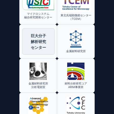
か
ら
ビ
く
マイクロシステム
東北先端顕微鏡センター
り
ゲ
融合研究開発センター
（TCEM）
（構
ー
造
解
巨大分子
シ
析
解析研究
入
センター
ョ
門）」
金属材料研究所
ン
金属材料研究所
材料分析研究コア
分析電顕室
ARIM事業班