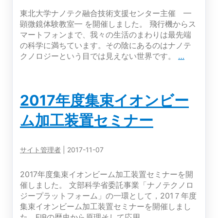
東北大学ナノテク融合技術支援センター主催 ━
顕微鏡体験教室━ を開催しました。 飛行機からス
マートフォンまで、我々の生活のまわりは最先端
の科学に満ちています。その陰にあるのはナノテ
東
クノロジーという目では見えない世界です。
…
北
大
学
2017年度集束イオンビー
ナ
ノ
ム加工装置セミナー
テ
ク
融
サイト管理者
|
2017-11-07
合
技
術
2017年度集束イオンビーム加工装置セミナーを開
支
催しました。 文部科学省委託事業「ナノテクノロ
援
ジープラットフォーム」の一環として，201７年度
セ
集束イオンビーム加工装置セミナーを開催しまし
ン
2017
た。FIBの歴史から原理そして応用
…