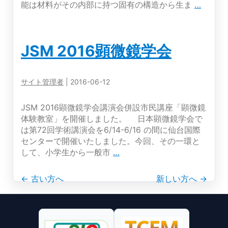
超
ナ
能は材料がその内部に持つ固有の構造から生ま
…
高
ノ
磁
テ
場
ク
JSM 2016顕微鏡学会
（800MHz）・
セ
高
ミ
分
ナ
サイト管理者
|
2016-06-12
解
ー
能
「材
NMR
料
JSM 2016顕微鏡学会講演会併設市民講座「顕微鏡
分
の
体験教室」を開催しました。 日本顕微鏡学会で
光
内
は第72回学術講演会を6/14-6/16 の間に仙台国際
分
面
センターで開催いたしました。今回、その一環と
析
と
JSM
して、小学生から一般市
…
セ
電
2016
ミ
顕
子
投
←
古い方へ
新しい方へ
→
ナ
微
顕
ー
鏡
微
稿
学
鏡
会
の
ナ