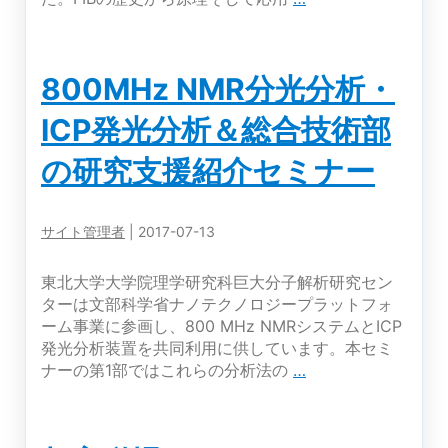
年
タ
度
ー
集
主
800MHz NMR分光分析・
束
催
イ
━
ICP発光分析＆総合技術部
オ
顕
ン
微
の研究支援紹介セミナー
ビ
鏡
ー
体
ム
験
サイト管理者
|
2017-07-13
加
教
工
室
装
東北大学大学院理学研究科巨大分子解析研究セン
━
置
ターは文部科学省ナノテクノロジープラットフォ
セ
ーム事業に参画し、800 MHz NMRシステムとICP
ミ
発光分析装置を共同利用に供しています。本セミ
ナ
800MHz
ナーの第1部ではこれらの分析法の
…
NMR
ー
分
光