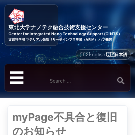
東北大学ナノテク融合技術支援センター
Center for Integrated Nano Technology Support (CINTS)
文部科学省 マテリアル先端リサーチインフラ事業（ARIM） ハブ機関
English
日本語
メ
☰
ニ
Search
for:
ュ
ー
myPage不具合と復旧
のお知らせ