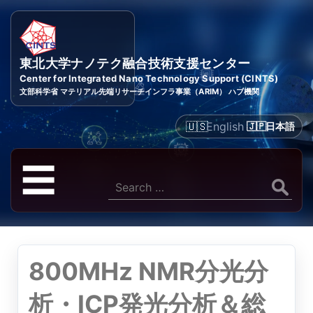
東北大学ナノテク融合技術支援センター
Center for Integrated Nano Technology Support (CINTS)
文部科学省 マテリアル先端リサーチインフラ事業（ARIM） ハブ機関
English
日本語
メ
☰
ニ
Search
for:
ュ
ー
800MHz NMR分光分
析・ICP発光分析＆総